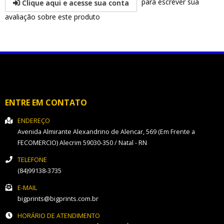
para escrever sua
Clique aqui e acesse sua conta
avaliação sobre este produto
ENTRE EM CONTATO
ENDEREÇO
Avenida Almirante Alexandrino de Alencar, 569 (Em Frente a
FECOMERCIO)
Alecrim
59030-350
/
Natal
- RN
TELEFONE
(84)99138-3735
E-MAIL
bigprints@bigprints.com.br
HORÁRIO DE ATENDIMENTO