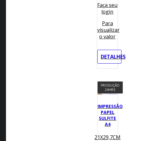
Faça seu
login
Para
visualizar
o valor
DETALHES
PRODUÇÃO
24HRS
IMPRESSÃO
PAPEL
SULFITE
A4
21X29,7CM