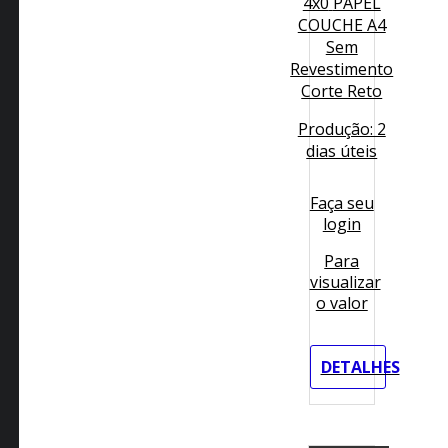
4x0
PAPEL
COUCHE A4
Sem
Revestimento
Corte Reto
Produção: 2
dias úteis
Faça seu
login
Para
visualizar
o valor
DETALHES