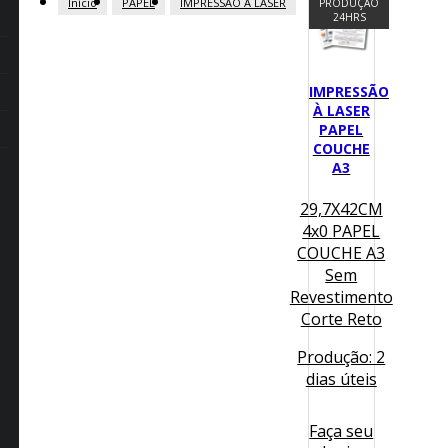
Início
PAPEL
IMPRESSÃO À LASER
PRODUÇÃO
24HRS
IMPRESSÃO
À LASER
PAPEL
COUCHE
A3
29,7X42CM
4x0
PAPEL
COUCHE A3
Sem
Revestimento
Corte Reto
Produção: 2
dias úteis
Faça seu